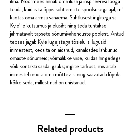
ilma. Noormees annab oma ilusa ja inspireeriva looga
teada, kuidas ta õppis suhtlema teispoolsusega ajal, mil
kaotas oma armsa vanaema. Suhtlusest inglitega sai
Kyle’ile kutsumus ja elusiht ning teda tuntakse
jahmatavalt täpsete sõnumi­vahenduste poolest. Antud
teoses jagab Kyle lugejatega tõsielulisi lugusid
inimestest, keda ta on aidanud, kanaldades lahkunud
omaste sõnumeid; võimalikke viise, kuidas hingedega
võib kontakti saada igaüks; inglite tarkust, mis aitab
inimestel muuta oma mõtteviisi ning saavutada lõpuks
kõike seda, millest nad on unistanud.
Related products