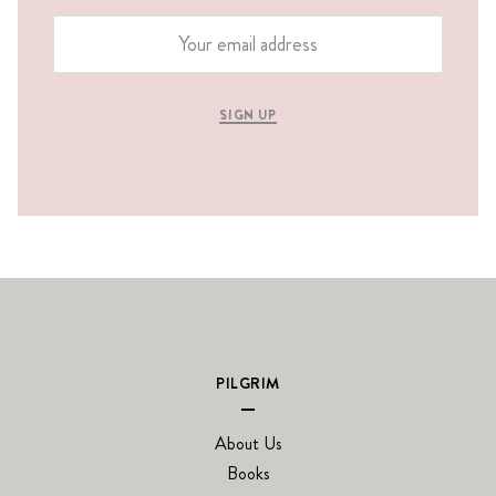
SIGN UP
PILGRIM
About Us
Books