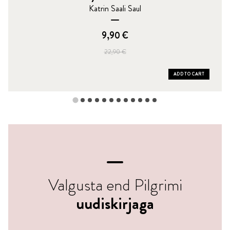
Katrin Saali Saul
Original
Current
9,90
€
price
price
was:
is:
22,90
€
22,90 €.
9,90 €.
ADD TO CART
Valgusta end Pilgrimi
uudiskirjaga