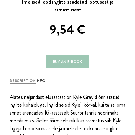
Imelised lood inglite saadetud lootusest ja
armastusest
9,54
€
BUY AN E-BOOK
DESCRIPTION
INFO
Alates neljandast eluaastast on Kyle Gray’d õnnistatud
inglite kohaloluga. Inglid seisid Kyle’i kõrval, kui ta sai oma
annet aren­da­des 16-aastaselt Suurbritannia noorimaks
meediumiks. Selles äärmiselt isiklikus raamatus viib Kyle
lugejad emotsionaalsele ja imelisele teekonnale inglite