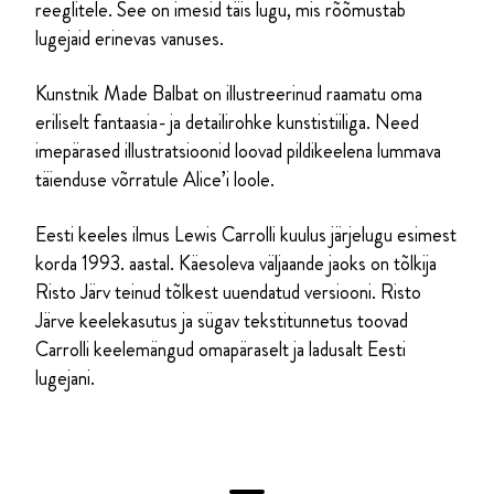
reeglitele. See on imesid täis lugu, mis rõõmustab
lugejaid erinevas vanuses.
Kunstnik Made Balbat on illustreerinud raamatu oma
eriliselt fantaasia- ja detailirohke kunstistiiliga. Need
imepärased illustratsioonid loovad pildikeelena lummava
täienduse võrratule Alice’i loole.
Eesti keeles ilmus Lewis Carrolli kuulus järjelugu esimest
korda 1993. aastal. Käesoleva väljaande jaoks on tõlkija
Risto Järv teinud tõlkest uuendatud versiooni. Risto
Järve keelekasutus ja sügav tekstitunnetus toovad
Carrolli keelemängud omapäraselt ja ladusalt Eesti
lugejani.