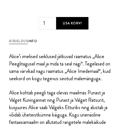
Alice
LISA KORVI
Peeglitagusel
maal
kogus
KIRJELDUS
INFO
Alice’i imelised seiklused jätkuvad raamatus „Alice
Peeglitagusel maal ja mida ta seal nägi“. Tegelased on
sama värvikad nagu raamatus „Alice Imedemaal“, kuid
seekord on kogu tegevus seotud malemänguga.
Alice kohtab peegli taga olevas maailmas Punast ja
Valget Kuningannat ning Punast ja Valget Ratsurit,
kusjuures Alice saab Valgeks Etturiks ning alustab ja
võidab üheteistkümne käiguga. Kogu unenäoline
fantaasiamaailm on allutatud rangetele malekäikude