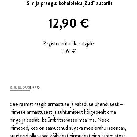
"Siin ja praegu: kohaloleku jõud" autorilt
12,90
€
Registreeritud kasutajale:
11.61 €
KIRJELDUS
INFO
See raamat räägib armastuse ja vabaduse ühendusest –
inimese armastusest ja suhtumisest kõigepealt oma
hinge ja seeläbi ka ümbritsevasse maailma. Need
inimesed, kes on saavutanud sügava meelerahu iseendas,
suudavad olla vabad kõikidest hirmudest ning tahtmistest.