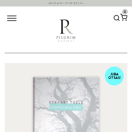
MIDAGI HINGELE
0
JUBA
OTSAS!