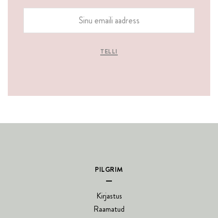
TELLI
PILGRIM
Kirjastus
Raamatud