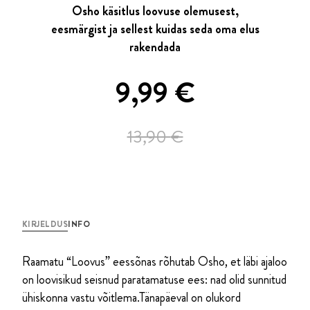
Osho käsitlus loovuse olemusest,
eesmärgist ja sellest kuidas seda oma elus
rakendada
Algne
Current
9,99
€
hind
price
13,90
€
oli:
is:
13,90 €.
9,99 €.
KIRJELDUS
INFO
Raamatu “Loovus” eessõnas rõhutab Osho, et läbi ajaloo
on loovisikud seisnud paratamatuse ees: nad olid sunnitud
ühiskonna vastu võitlema.Tänapäeval on olukord