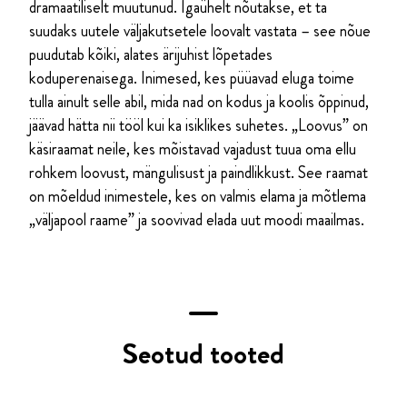
dramaatiliselt muutunud. Igaühelt nõutakse, et ta
suudaks uutele väljakutsetele loovalt vastata – see nõue
puudutab kõiki, alates ärijuhist lõpetades
koduperenaisega. Inimesed, kes püüavad eluga toime
tulla ainult selle abil, mida nad on kodus ja koolis õppinud,
jäävad hätta nii tööl kui ka isiklikes suhetes. „Loovus” on
käsiraamat neile, kes mõistavad vajadust tuua oma ellu
rohkem loovust, mängulisust ja paindlikkust. See raamat
on mõeldud inimestele, kes on valmis elama ja mõtlema
„väljapool raame” ja soovivad elada uut moodi maailmas.
Seotud tooted