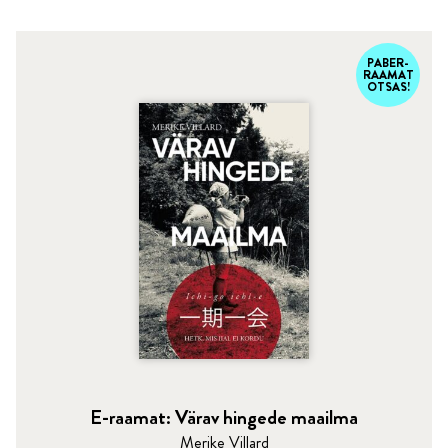
PABER-
RAAMAT
OTSAS!
E-raamat: Värav hingede maailma
Merike Villard